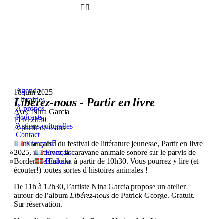
Agenda
18 juin 2025
Librairies
Libérez-nous - Partir en livre
À propos
Avec Nina Garcia
Podcasts
11h/12h30
Actions culturelles
À partir de 6 ans
Contact
Dans le cadre du festival de littérature jeunesse, Partir en livre
Français
2025, retrouvez la caravane animale sonore sur le parvis de
Français
Borderline Fabrika à partir de 10h30. Vous pourrez y lire (et
Euskara
écouter!) toutes sortes d’histoires animales !
De 11h à 12h30, l’artiste Nina Garcia propose un atelier
autour de l’album
Libérez-nous
de Patrick George. Gratuit.
Sur réservation.