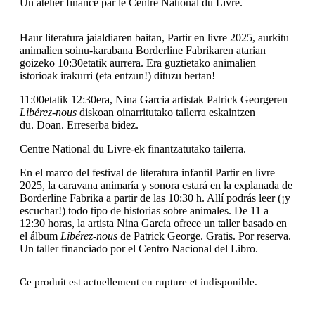
Un atelier financé par le Centre National du Livre.
Haur literatura jaialdiaren baitan, Partir en livre 2025, aurkitu
animalien soinu-karabana Borderline Fabrikaren atarian
goizeko 10:30etatik aurrera. Era guztietako animalien
istorioak irakurri (eta entzun!) dituzu bertan!
11:00etatik 12:30era, Nina Garcia artistak Patrick Georgeren
Libérez-nous
diskoan oinarritutako tailerra eskaintzen
du. Doan. Erreserba bidez.
Centre National du Livre-ek finantzatutako tailerra.
En el marco del festival de literatura infantil Partir en livre
2025, la caravana animaría y sonora estará en la explanada de
Borderline Fabrika a partir de las 10:30 h. Allí podrás leer (¡y
escuchar!) todo tipo de historias sobre animales. De 11 a
12:30 horas, la artista Nina García ofrece un taller basado en
el álbum
Libérez-nous
de Patrick George. Gratis. Por reserva.
Un taller financiado por el Centro Nacional del Libro.
Ce produit est actuellement en rupture et indisponible.