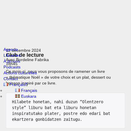
Agenda
12 décembre 2024
Club de lecture
Librairies
Avec Bordeline Fabrika
À propos
18h45
Podcasts
Ce mois-ci, nous vous proposons de ramener un livre
Actions culturelles
« thématique Noël » de votre choix et un plat, dessert ou
Contact
boisson inspiré par ce livre.
Français
Français
Euskara
Hilabete honetan, nahi duzun “Olentzero 
style” liburu bat eta liburu honetan 
inspiratutako plater, postre edo edari bat 
ekartzera gonbidatzen zaitugu.