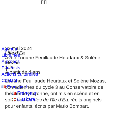
22 mai 2024
Agenda
L’Ile d’Ea
Librairies
Avec Louane Feuillaude Heurtaux & Solène
À propos
Mozas
11h
Podcasts
À partir de 4 ans
Actions culturelles
Contact
Louane Feuillaude Heurtaux et Solène Mozas,
Français
comédiennes du cycle 3 au Conservatoire de
Français
théâtre de Bayonne, ont mis en scène et en
Euskara
sons des
Contes de l’île d’Ea
, récits originels
pour enfants, écrits par Mario Bompart.