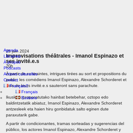
Agenda
25 juin 2024
Improvisations théâtrales - Imanol Espinazo et
Librairies
ses invité.e.s
À propos
20h
Podcasts
À partir de contraintes, intrigues tirées au sort et propositions du
Actions culturelles
public, les comédiens Imanol Espinazo, Alexandre Schorderet et
Contact
trois de leurs invité.e.s sauteront sans parachute.
Français
Français
Ikusleek proposatutako hainbat betebehar, oztopo edo
Euskara
baldintzetatik abiatuz, Imanol Espinazo, Alexandre Schorderet
antzesleek eta haien hiru gonbidatuk salto eginen dute
paraxutarik gabe.
A partir de condicionantes, tramas sorteadas y sugerencias del
público, los actores Imanol Espinazo, Alexandre Schorderet y