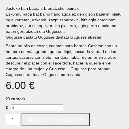
Josteko hari batean, brodatzeko ipuinak.
Ezkondu baba bat baino handiagoa ez den gizon batekin, bilatu
egia kartetan, ezkondu zazpi senarrekin, hitz egin amodioaz
arabieraz, aurkitu apaizarekin plazerra, egin gerra emakume
baten gorputzean eta Gugusse…
Gugusse dastatu Gugusse dastatu Gugusse abesten.
Sobre un hilo de coser, cuentos para bordar. Casarse con un
hombre no más grande que un frijol, buscar la verdad en las
cartas, casarse con siete maridos, hablar de amor en árabe,
descubrir el placer con el sacerdote, hacer la guerra en el
cuerpo de una mujer, y Gugusse… Gugusse para probar
Gugusse para tocar Gugusse para cantar.
6,00
€
29 en stock
€
Ajouter au panier