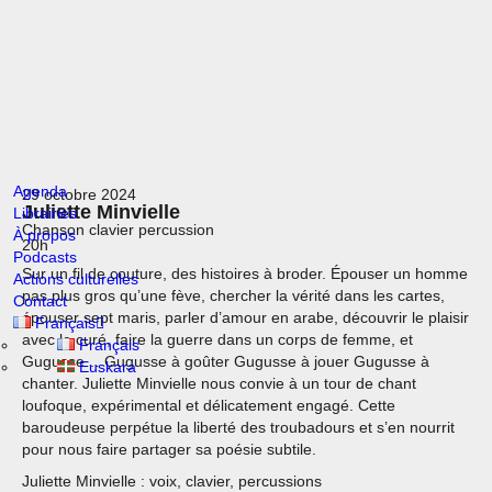
Agenda
29 octobre 2024
Juliette Minvielle
Librairies
Chanson clavier percussion
À propos
20h
Podcasts
Sur un fil de couture, des histoires à broder. Épouser un homme
Actions culturelles
pas plus gros qu’une fève, chercher la vérité dans les cartes,
Contact
épouser sept maris, parler d’amour en arabe, découvrir le plaisir
Français
avec le curé, faire la guerre dans un corps de femme, et
Français
Gugusse… Gugusse à goûter Gugusse à jouer Gugusse à
Euskara
chanter. Juliette Minvielle nous convie à un tour de chant
loufoque, expérimental et délicatement engagé. Cette
baroudeuse perpétue la liberté des troubadours et s’en nourrit
pour nous faire partager sa poésie subtile.
Juliette Minvielle : voix, clavier, percussions