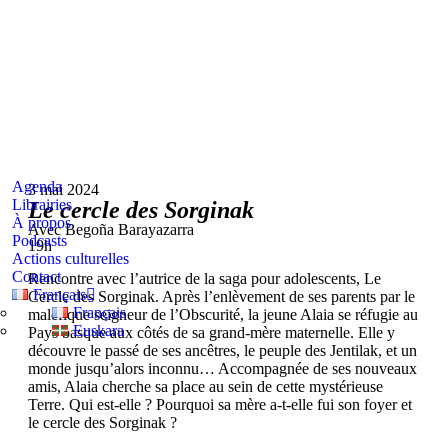
Agenda
3 mai 2024
Librairies
Le cercle des Sorginak
À propos
Avec Begoña Barayazarra
Podcasts
19h
Actions culturelles
Contact
Rencontre avec l’autrice de la saga pour adolescents, Le
Français
Cercle des Sorginak. Après l’enlèvement de ses parents par le
Français
maléfique seigneur de l’Obscurité, la jeune Alaia se réfugie au
Euskara
Pays basque aux côtés de sa grand-mère maternelle. Elle y
découvre le passé de ses ancêtres, le peuple des Jentilak, et un
monde jusqu’alors inconnu… Accompagnée de ses nouveaux
amis, Alaia cherche sa place au sein de cette mystérieuse
Terre. Qui est-elle ? Pourquoi sa mère a-t-elle fui son foyer et
le cercle des Sorginak ?