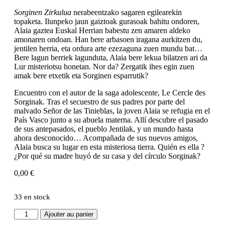
Sorginen Zirkulua
nerabeentzako sagaren egilearekin
topaketa. Ilunpeko jaun gaiztoak gurasoak bahitu ondoren,
Alaia gaztea Euskal Herrian babestu zen amaren aldeko
amonaren ondoan. Han bere arbasoen iragana aurkitzen du,
jentilen herria, eta ordura arte ezezaguna zuen mundu bat…
Bere lagun berriek lagunduta, Alaia bere lekua bilatzen ari da
Lur misteriotsu honetan. Nor da? Zergatik ihes egin zuen
amak bere etxetik eta Sorginen esparrutik?
Encuentro con el autor de la saga adolescente, Le Cercle des
Sorginak. Tras el secuestro de sus padres por parte del
malvado Señor de las Tinieblas, la joven Alaia se refugia en el
País Vasco junto a su abuela materna. Allí descubre el pasado
de sus antepasados, el pueblo Jentilak, y un mundo hasta
ahora desconocido… Acompañada de sus nuevos amigos,
Alaia busca su lugar en esta misteriosa tierra. Quién es ella ?
¿Por qué su madre huyó de su casa y del círculo Sorginak?
0,00
€
33 en stock
Ajouter au panier