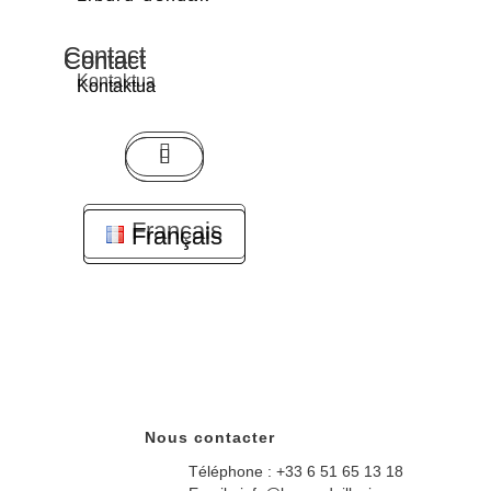
Contact
Contact
Contact
Kontaktua
Kontaktua
Kontaktua
Français
Français
Français
Nous contacter
Téléphone : +33 6 51 65 13 18