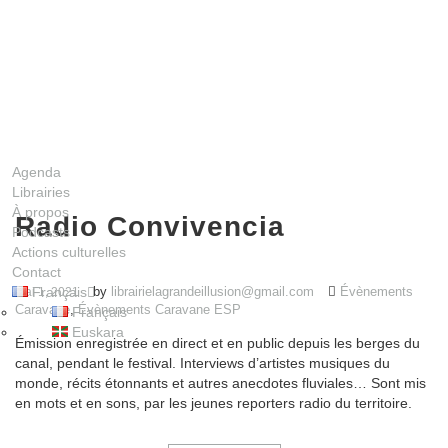
Agenda
Librairies
À propos
Radio Convivencia
Podcasts
Actions culturelles
Contact
by
librairielagrandeillusion@gmail.com
Évènements
Français
mai 1, 2021
Caravane
,
Évènements Caravane ESP
Français
Euskara
Émission enregistrée en direct et en public depuis les berges du
canal, pendant le festival. Interviews d’artistes musiques du
monde, récits étonnants et autres anecdotes fluviales… Sont mis
en mots et en sons, par les jeunes reporters radio du territoire.