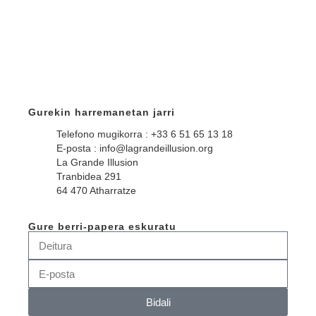
Gurekin harremanetan jarri
Telefono mugikorra : +33 6 51 65 13 18
E-posta : info@lagrandeillusion.org
La Grande Illusion
Tranbidea 291
64 470 Atharratze
Gure berri-papera eskuratu
Bidali