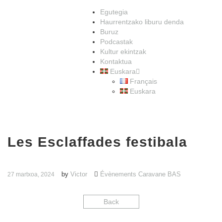
Egutegia
Haurrentzako liburu denda
Buruz
Podcastak
Kultur ekintzak
Kontaktua
Euskara
Français
Euskara
Les Esclaffades festibala
by
Victor
Évènements Caravane BAS
27 martxoa, 2024
Back