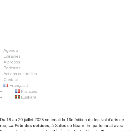
Agenda
Librairies
À propos
Podcasts
Actions culturelles
Contact
Français
00:00
Français
Euskara
1X
Du 18 au 20 juillet 2025 se tenait la 16e édition du festival d’arts de
rue,
La Fête des sottises
, à Salies de Béarn. En partenariat avec