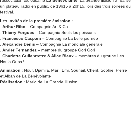
l’association toulousaine
La Bénévolante
, La Grande Illusion a réalisé
un plateau radio en public, de 19h15 à 20h15, lors des trois soirées du
festival.
Les invités de la première émission :
.
Arthur Ribo
– Compagnie Art & Co
.
Thierry Forgues
– Compagnie Seuls les poissons
.
Francesco Caspani
– Compagnie La belle journée
.
Alexandre Denis
– Compagnie La mondiale générale
.
Ander Fernandez
– membre du groupe Gori Gori
.
Charlotte Guilahrretze & Alice Biaux
– membres du groupe Les
Houla Oups !
Animation
: Nour, Djamila, Mari, Emi, Souhail, Chérif, Sophie, Pierre
et Alban de La Bénévolante
Réalisation
: Mario de La Grande Illusion