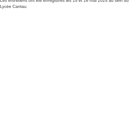
Les entretiens ont été enregistrés les 15 et 16 mai 2025 au sein du
Lycée Cantau.