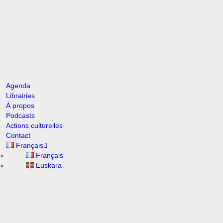
Agenda
Librairies
À propos
Podcasts
Actions culturelles
Contact
Français
00:00
Français
Euskara
1X