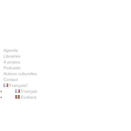
Agenda
Librairies
À propos
Podcasts
Actions culturelles
Contact
Français
00:00
Français
Euskara
1X