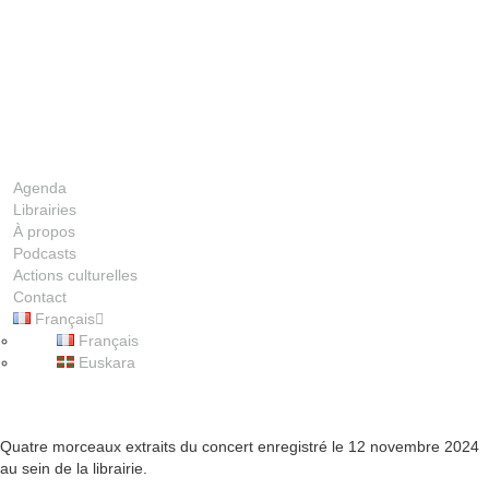
Agenda
Librairies
À propos
Podcasts
Actions culturelles
Contact
Français
00:00
Français
Euskara
1X
Quatre morceaux extraits du concert enregistré le 12 novembre 2024
au sein de la librairie.