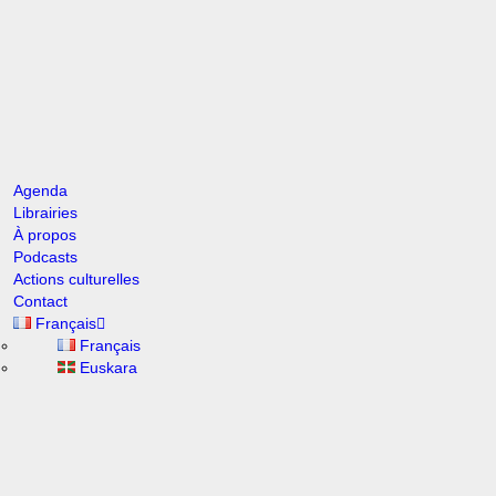
Agenda
Librairies
À propos
Podcasts
Actions culturelles
Contact
Français
00:00
Français
Euskara
1X