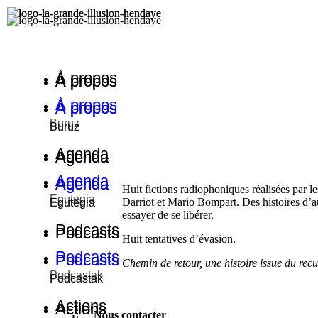
À propos
À propos
À propos
À propos
À propos
À propos
Buruz
Buruz
Buruz
Agenda
Agenda
Agenda
Agenda
Agenda
Agenda
Huit fictions radiophoniques réalisées par 
Egutegia
Darriot et Mario Bompart. Des histoires d’au
Egutegia
Egutegia
essayer de se libérer.
Podcasts
Podcasts
Podcasts
Huit tentatives d’évasion.
Podcasts
Podcasts
Podcasts
Chemin de retour, une histoire issue du recu
Podcastak
Podcastak
Podcastak
Actions
Actions
Actions
Nous contacter