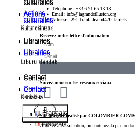
culturelles
culturelles
culturelles
Téléphone : +33 6 51 65 13 18
Actions
Actions
Actions
Email : info@lagrandeillusion.org
culturelles
Adresse : 291 Tranbidea 64470 Tardets
culturelles
culturelles
Kultur ekintzak
Kultur ekintzak
Kultur ekintzak
Recevez notre lettre d'information
Librairies
Librairies
Librairies
Librairies
Librairies
Librairies
Liburu dendak
Liburu dendak
Liburu dendak
Contact
Contact
Contact
Suivez-nous sur les réseaux sociaux
Contact
Contact
Contact
Kontaktua
Kontaktua
Kontaktua
Français
Français
Français
Site internet réalisé par COLOMBIER C
Français
Français
Français
Adhérez à l’association, ou soutenez-la par un don,