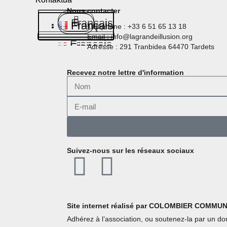
Nous contacter
Français
Français
Français
Téléphone : +33 6 51 65 13 18
Email : info@lagrandeillusion.org
Français
Français
Français
Adresse : 291 Tranbidea 64470 Tardets
Recevez notre lettre d'information
Suivez-nous sur les réseaux sociaux
Site internet réalisé par COLOMBIER COMMU
Adhérez à l’association, ou soutenez-la par un don