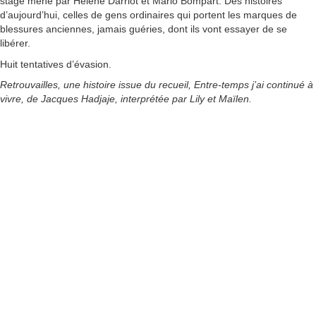
stage mené par Hélène Darriot et Mario Bompart. Des histoires
d’aujourd’hui, celles de gens ordinaires qui portent les marques de
blessures anciennes, jamais guéries, dont ils vont essayer de se
libérer.
Huit tentatives d’évasion.
Retrouvailles, une histoire issue du recueil, Entre-temps j’ai continué à
vivre, de Jacques Hadjaje, interprétée par Lily et Maïlen.