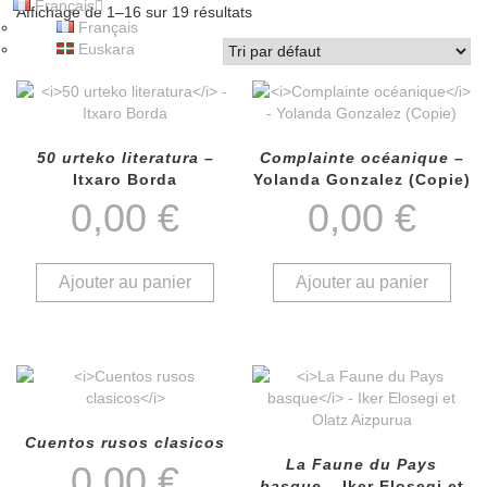
Français
Affichage de 1–16 sur 19 résultats
Français
Euskara
50 urteko literatura
–
Complainte océanique
–
Itxaro Borda
Yolanda Gonzalez (Copie)
0,00
€
0,00
€
Ajouter au panier
Ajouter au panier
Cuentos rusos clasicos
La Faune du Pays
0,00
€
basque
– Iker Elosegi et