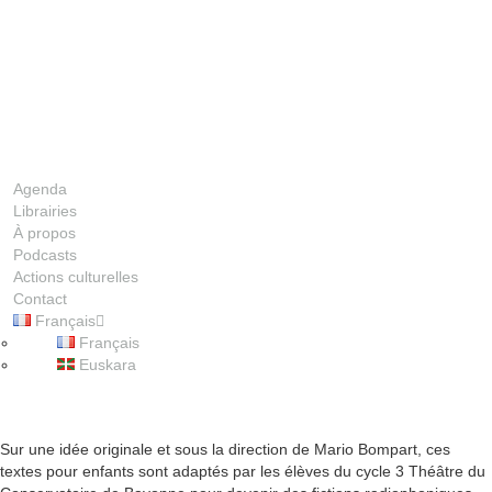
Agenda
Librairies
À propos
Podcasts
Actions culturelles
Contact
Français
00:00
Français
Euskara
1X
Sur une idée originale et sous la direction de Mario Bompart, ces
textes pour enfants sont adaptés par les élèves du cycle 3 Théâtre du