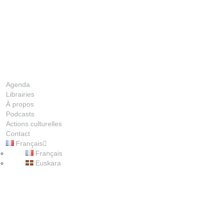
Agenda
Librairies
À propos
Podcasts
Actions culturelles
Contact
Français
00:00
Français
Euskara
1X