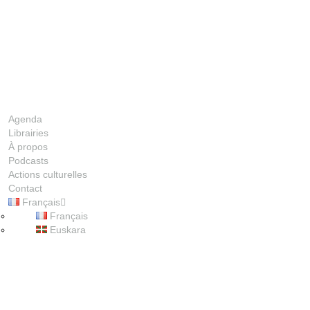
Agenda
Librairies
À propos
Podcasts
Actions culturelles
Contact
Français
00:00
Français
Euskara
1X