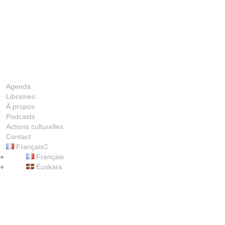
Agenda
Librairies
À propos
Podcasts
Actions culturelles
Contact
Français
00:00
Français
Euskara
1X