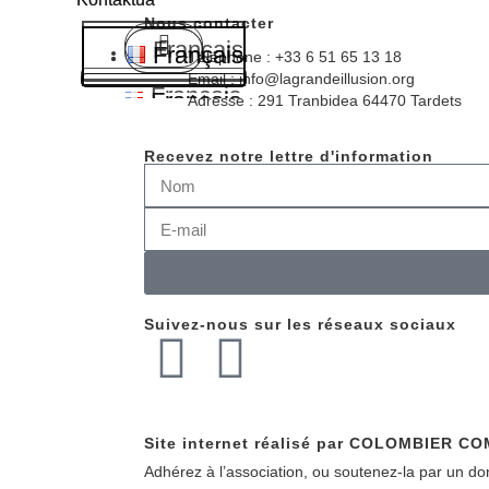
Nous contacter
Français
Français
Français
Téléphone : +33 6 51 65 13 18
Email : info@lagrandeillusion.org
Français
Français
Français
Adresse : 291 Tranbidea 64470 Tardets
Recevez notre lettre d'information
Suivez-nous sur les réseaux sociaux
Site internet réalisé par COLOMBIER 
Adhérez à l’association, ou soutenez-la par un don