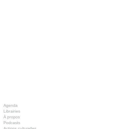
Agenda
Librairies
52 TRACKS
À propos
Podcasts
00:00
Actions culturelles